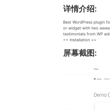
详情介绍:
Best WordPress plugin fo
or widget with two aweso
testimonials from WP admi
== Installation ==
屏幕截图: