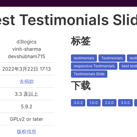
st Testimonials Sli
标签
d3logics
vinit-sharma
devshubham715
testimonials
Testimonials
test
responsive Testimonials
best test
2022年3月22日 17:13
Testimonials Slide
去捐款
下载
3.3 及以上
3.0.2
1.0.0
2.0.0
3.0.0
5.9.2
GPLv2 or later
版权信息