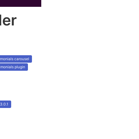
der
imonials carousel
imonials plugin
3.0.1