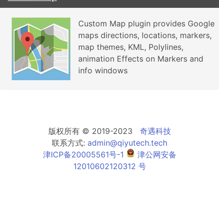
Custom Map plugin provides Google
maps directions, locations, markers,
map themes, KML, Polylines,
animation Effects on Markers and
info windows
版权所有 © 2019-2023
奇遇科技
联系方式:
admin@qiyutech.tech
津ICP备20005561号-1
津公网安备
12010602120312 号